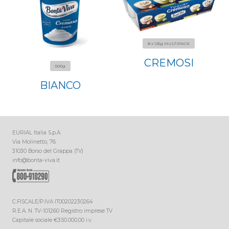
8 x 125g MULTIPACK
CREMOSI
500g
BIANCO
EURIAL Italia S.p.A.
Via Molinetto, 76
31030 Borso del Grappa (TV)
info@bonta-viva.it
C.FISCALE/P.IVA IT00202230264
R.E.A. N. TV-101260 Registro imprese TV
Capitale sociale €350.000,00 i.v.