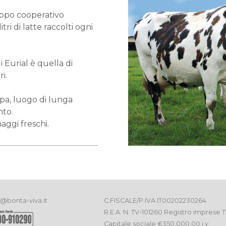
ruppo cooperativo
itri di latte raccolti ogni
 Eurial è quella di
i.
pa, luogo di lunga
nto.
aggi freschi.
o@bonta-viva.it
C.FISCALE/P.IVA IT00202230264
R.E.A. N. TV-101260 Registro imprese 
Capitale sociale €350.000,00 i.v.