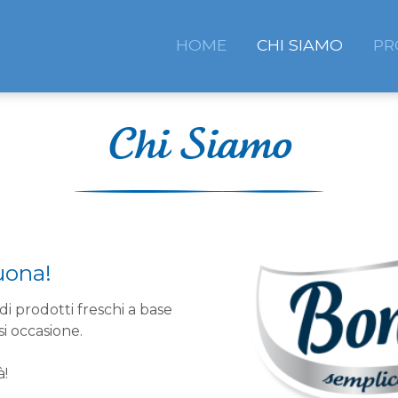
HOME
CHI SIAMO
PR
Chi Siamo
uona!
prodotti freschi a base
asi occasione.
à!